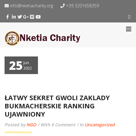
info@nketiacharity.org
+39 3201658359
25
Jun
2022
ŁATWY SEKRET GWOLI ZAKLADY
BUKMACHERSKIE RANKING
UJAWNIONY
Posted by
NGO
With 0 Comment
In
Uncategorized