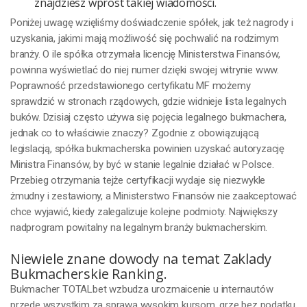
znajdziesz wprost takiej wiadomości.
Poniżej uwagę wzięliśmy doświadczenie spółek, jak też nagrody i
uzyskania, jakimi mają możliwość się pochwalić na rodzimym
branży. O ile spółka otrzymała licencję Ministerstwa Finansów,
powinna wyświetlać do niej numer dzięki swojej witrynie www.
Poprawność przedstawionego certyfikatu MF możemy
sprawdzić w stronach rządowych, gdzie widnieje lista legalnych
buków. Dzisiaj często używa się pojęcia legalnego bukmachera,
jednak co to właściwie znaczy? Zgodnie z obowiązującą
legislacją, spółka bukmacherska powinien uzyskać autoryzację
Ministra Finansów, by być w stanie legalnie działać w Polsce.
Przebieg otrzymania tejże certyfikacji wydaje się niezwykle
żmudny i zestawiony, a Ministerstwo Finansów nie zaakceptować
chce wyjawić, kiedy zalegalizuje kolejne podmioty. Największy
nadprogram powitalny na legalnym branży bukmacherskim.
Niewiele znane dowody na temat Zaklady
Bukmacherskie Ranking.
Bukmacher TOTALbet wzbudza urozmaicenie u internautów
przede wszystkim za sprawą wysokim kursom, grze bez podatku