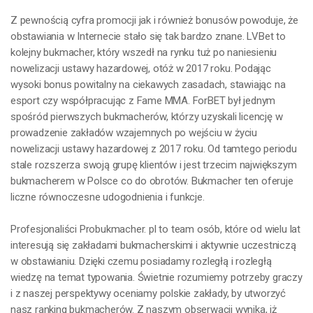
Z pewnością cyfra promocji jak i również bonusów powoduje, że
obstawiania w Internecie stało się tak bardzo znane. LVBet to
kolejny bukmacher, który wszedł na rynku tuż po naniesieniu
nowelizacji ustawy hazardowej, otóż w 2017 roku. Podając
wysoki bonus powitalny na ciekawych zasadach, stawiając na
esport czy współpracując z Fame MMA. ForBET był jednym
spośród pierwszych bukmacherów, którzy uzyskali licencję w
prowadzenie zakładów wzajemnych po wejściu w życiu
nowelizacji ustawy hazardowej z 2017 roku. Od tamtego periodu
stale rozszerza swoją grupę klientów i jest trzecim największym
bukmacherem w Polsce co do obrotów. Bukmacher ten oferuje
liczne równoczesne udogodnienia i funkcje.
Profesjonaliści Probukmacher. pl to team osób, które od wielu lat
interesują się zakładami bukmacherskimi i aktywnie uczestniczą
w obstawianiu. Dzięki czemu posiadamy rozległą i rozległą
wiedzę na temat typowania. Świetnie rozumiemy potrzeby graczy
i z naszej perspektywy oceniamy polskie zakłady, by utworzyć
nasz ranking bukmacherów. Z naszym obserwacji wynika, iż