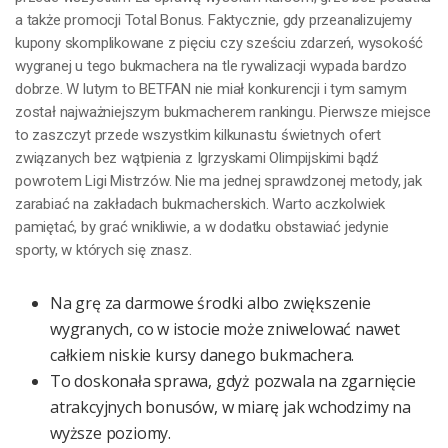
a także promocji Total Bonus. Faktycznie, gdy przeanalizujemy
kupony skomplikowane z pięciu czy sześciu zdarzeń, wysokość
wygranej u tego bukmachera na tle rywalizacji wypada bardzo
dobrze. W lutym to BETFAN nie miał konkurencji i tym samym
został najważniejszym bukmacherem rankingu. Pierwsze miejsce
to zaszczyt przede wszystkim kilkunastu świetnych ofert
związanych bez wątpienia z Igrzyskami Olimpijskimi bądź
powrotem Ligi Mistrzów. Nie ma jednej sprawdzonej metody, jak
zarabiać na zakładach bukmacherskich. Warto aczkolwiek
pamiętać, by grać wnikliwie, a w dodatku obstawiać jedynie
sporty, w których się znasz.
Na grę za darmowe środki albo zwiększenie
wygranych, co w istocie może zniwelować nawet
całkiem niskie kursy danego bukmachera.
To doskonała sprawa, gdyż pozwala na zgarnięcie
atrakcyjnych bonusów, w miarę jak wchodzimy na
wyższe poziomy.