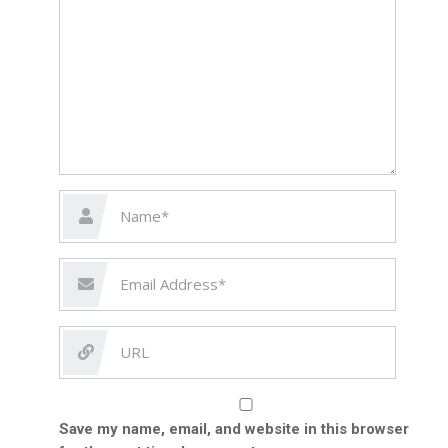
Save my name, email, and website in this browser