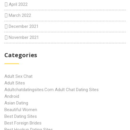
April 2022
March 2022
December 2021
November 2021
Categories
Adult Sex Chat
Adult Sites
Adultchatdatingsites.com Adult Chat Dating Sites
Android
Asian Dating
Beautiful Women
Best Dating Sites
Best Foreign Brides
Best Hookup Dating Sites