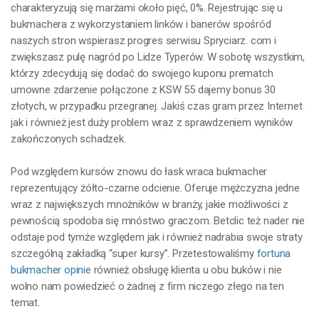
charakteryzują się marżami około pięć, 0%. Rejestrując się u
bukmachera z wykorzystaniem linków i banerów spośród
naszych stron wspierasz progres serwisu Spryciarz. com i
zwiększasz pulę nagród po Lidze Typerów. W sobotę wszystkim,
którzy zdecydują się dodać do swojego kuponu prematch
umowne zdarzenie połączone z KSW 55 dajemy bonus 30
złotych, w przypadku przegranej. Jakiś czas gram przez Internet
jak i również jest duży problem wraz z sprawdzeniem wyników
zakończonych schadzek.
Pod względem kursów znowu do łask wraca bukmacher
reprezentujący żółto-czarne odcienie. Oferuje mężczyzna jedne
wraz z największych mnożników w branży, jakie możliwości z
pewnością spodoba się mnóstwo graczom. Betclic też nader nie
odstaje pod tymże względem jak i również nadrabia swoje straty
szczególną zakładką “super kursy”. Przetestowaliśmy
fortuna
bukmacher opinie
również obsługę klienta u obu buków i nie
wolno nam powiedzieć o żadnej z firm niczego złego na ten
temat.