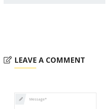
LEAVE A COMMENT