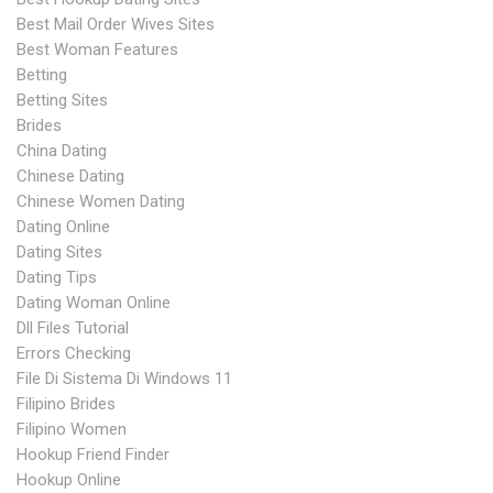
Best Mail Order Wives Sites
Best Woman Features
Betting
Betting Sites
Brides
China Dating
Chinese Dating
Chinese Women Dating
Dating Online
Dating Sites
Dating Tips
Dating Woman Online
Dll Files Tutorial
Errors Checking
File Di Sistema Di Windows 11
Filipino Brides
Filipino Women
Hookup Friend Finder
Hookup Online