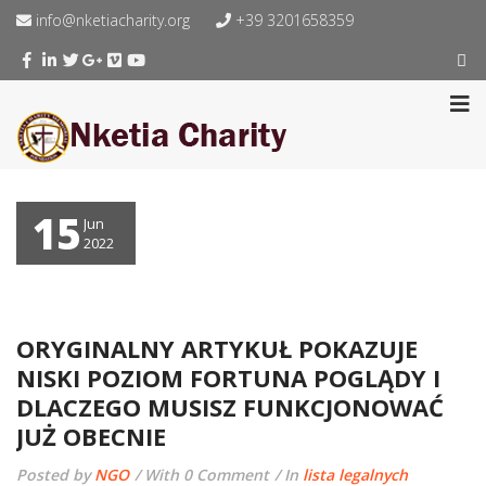
info@nketiacharity.org
+39 3201658359
15
Jun
2022
ORYGINALNY ARTYKUŁ POKAZUJE
NISKI POZIOM FORTUNA POGLĄDY I
DLACZEGO MUSISZ FUNKCJONOWAĆ
JUŻ OBECNIE
Posted by
NGO
With 0 Comment
In
lista legalnych